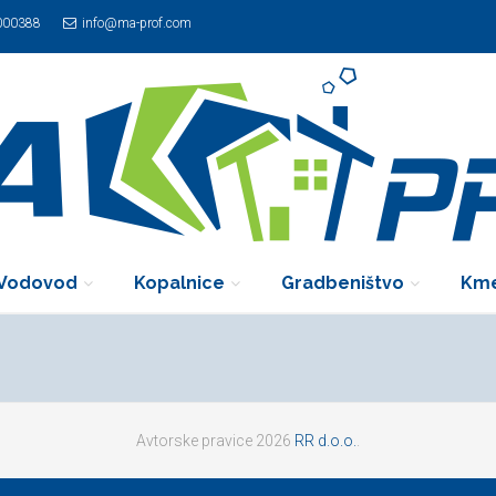
000388
info@ma-prof.com
Vodovod
Kopalnice
Gradbeništvo
Kme
Avtorske pravice 2026
RR d.o.o.
.