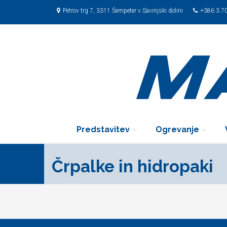
Petrov trg 7, 3311 Šempeter v Savinjski dolini
+386 3 7
Predstavitev
Ogrevanje
Črpalke in hidropaki