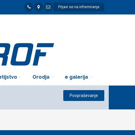
Prijavi se na informiranje
tijstvo
Orodja
e galerija
Povpraševanje