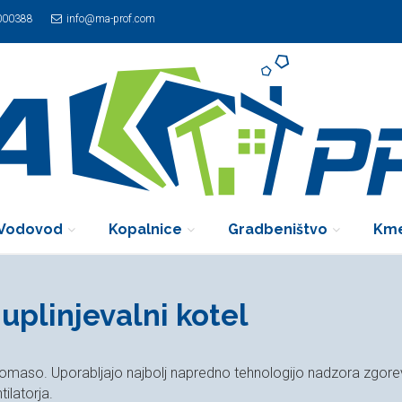
000388
info@ma-prof.com
Vodovod
Kopalnice
Gradbeništvo
Kme
uplinjevalni kotel
 biomaso. Uporabljajo najbolj napredno tehnologijo nadzora zgor
ilatorja.