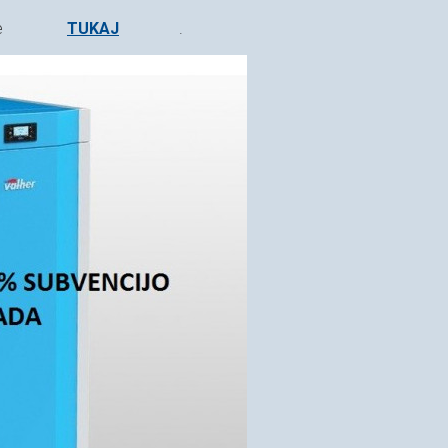
te
TUKAJ
.