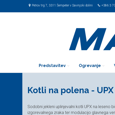
Petrov trg 7, 3311 Šempeter v Savinjski dolini
+386 3 7
Predstavitev
Ogrevanje
Kotli na polena - UPX 
Sodobni jekleni uplinjevalni kotli UPX na leseno
izgorevalnega zraka ter modulacijo glavnega vent