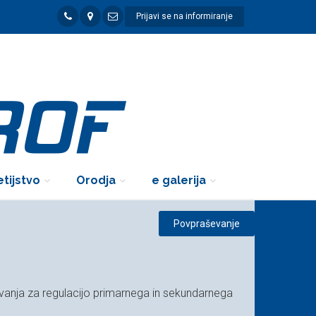
Prijavi se na informiranje
tijstvo
Orodja
e galerija
Povpraševanje
evanja za regulacijo primarnega in sekundarnega