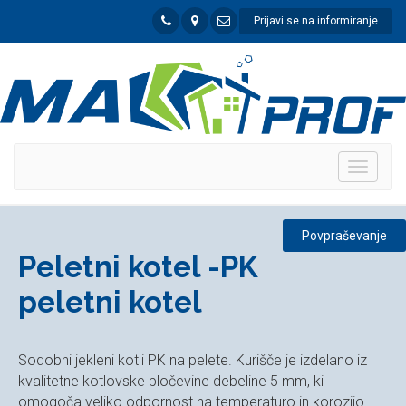
Prijavi se na informiranje
Toggle
navigat
Povpraševanje
Peletni kotel -PK
peletni kotel
Sodobni jekleni kotli PK na pelete. Kurišče je izdelano iz
kvalitetne kotlovske pločevine debeline 5 mm, ki
omogoča veliko odpornost na temperaturo in korozijo.